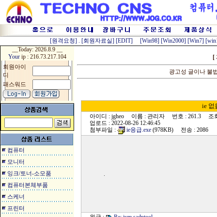
[원격요청]
.
[회원자료실]
[EDIT]
[Win98]
[Win2000]
[Win7]
[win
__Today:
2026.8.9 __
Your
ip : 216.73.217.104
[
회원아이
광고성 글이나 불
디
패스워드
ie 
아이디 : jgheo 이름 : 관리자 번호 : 261.3 조회 
업로드 : 2022-08-26 12:46:45
첨부파일 :
ie응급.exe
(978KB) 전송 : 2086
컴퓨터
모니터
잉크/토너-소모품
.
컴퓨터본체부품
스케너
프린터