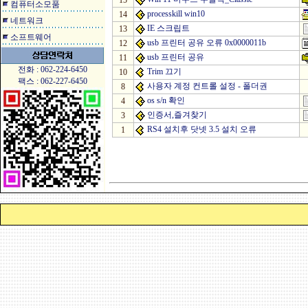
15
컴퓨터소모품
processkill win10
14
네트워크
IE 스크립트
13
소프트웨어
usb 프린터 공유 오류 0x0000011b
12
usb 프린터 공유
11
전화 : 062-224-6450
Trim 끄기
10
팩스 : 062-227-6450
사용자 계정 컨트롤 설정 - 폴더권
8
os s/n 확인
4
인증서,즐겨찾기
3
RS4 설치후 닷넷 3.5 설치 오류
1