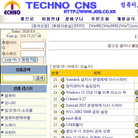
[원격요청]
.
[회원자료실]
[EDIT]
[Win98]
[Win2000]
[Win7]
[win
__Today:
2026.8.6 __
Your
ip : 216.73.217.60
[
회원아이
광고성 글이나 불
디
패스워드
[
전체
19
/
어제
0
/
오늘
0
]
번호
제목
Autodesk 설치시 운영체제 다시시작이
25
장치관리자 숨김장치
24
Windows 11 25년 11월 이후 리소스 부
23
컴퓨터
Ccleaner 6.27
22
모니터
Autocad 2025 운영체제 다시 시작이
21
잉크/토너-소모품
W11 24H2 SMB 공유 설정
19
컴퓨터본체부품
excel 종료
18
USER폴더
스케너
17
윈도우 11 프린터 공유 오류
16
프린터
Win 11 마우스 우클릭_Classic