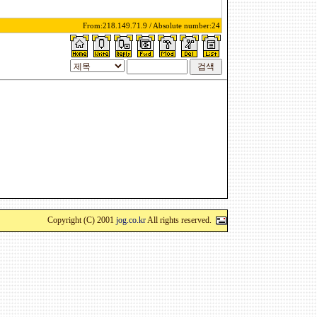
From:218.149.71.9 / Absolute number:24
Copyright (C) 2001
jog.co.kr
All rights reserved.