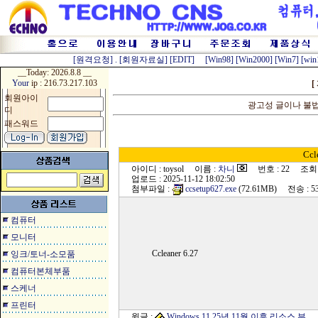
[원격요청]
.
[회원자료실]
[EDIT]
[Win98]
[Win2000]
[Win7]
[win
__Today:
2026.8.8 __
Your
ip : 216.73.217.103
[
회원아이
광고성 글이나 불
디
패스워드
Ccl
아이디 : toysol 이름 :
차니
번호 : 22 조회 : 
업로드 : 2025-11-12 18:02:50
첨부파일 :
ccsetup627.exe
(72.61MB) 전송 : 5
컴퓨터
모니터
Ccleaner 6.27
잉크/토너-소모품
컴퓨터본체부품
스케너
프린터
윗글 :
Windows 11 25년 11월 이후 리소스 부