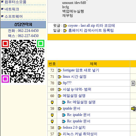
컴퓨터소모품
umount /dev/fd0
lrcfg
네트워크
백업메뉴실행
재부팅
소프트웨어
윗글 :
coyote - last all zip 리라 코요테
밑글 :
홈페이지 검색사이트 등록팁
전화 : 062-224-6450
팩스 : 062-227-6450
번호
제목
fortigate 암호 새로 넣기
72
linux 시간 설정
71
ftp???
70
사설 ip 대역- 범위
69
메일설정 설명
60
Re: 메일설정 설명
iptable 문서
59
Re: iptable 문서
Re: iptable 문서
fedora 2.0 설치
58
리눅스 커널 취약성이
57