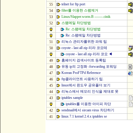
telnet for ftp port
55
filter를 이용한 스팸제거
54
Linux/Slapper.worm.B -------.cinik
53
스팸메일 차단방법
52
Re: 스팸메일 차단방법
Re: 스팸메일 차단방법
리눅스 관리자를위한 파워 팁
51
coyote - last all zip 리라 코요테
50
coyote - last all zip 리라 코요
◀
홈페이지 검색사이트 등록팁
49
유동 ip의 고정화 -forwarding 포워딩
48
Korean ProFTPd Reference
47
ftp클라이언트 사용하기 팁.
46
linux에서 윈도우 공유폴더 보기
45
리눅스에서 메모리 인식을 제대로 못
44
iptables sample
43
iptables를 이용한 아이피 차단
sendmail에서 sircam virus 차단하기
42
linux 7.1 kernel 2.4.x iptables se
41