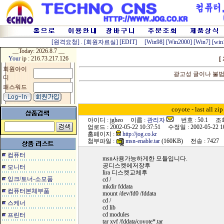
[원격요청]
.
[회원자료실]
[EDIT]
[Win98]
[Win2000]
[Win7]
[win
__Today:
2026.8.7 __
Your
ip : 216.73.217.126
[
회원아이
광고성 글이나 불법
디
패스워드
coyote - last all
아이디 : jgheo 이름 :
관리자
번호 : 50.1 조회 
업로드 : 2002-05-22 10:37:51 수정일 : 2002-05-22 10
홈페이지 :
http://jog.co.kr
첨부파일 :
msn-enable.tar
(160KB) 전송 : 7427
컴퓨터
msn사용가능하게한 모듈입니다.
공디스켓에저장후
모니터
lira 디스켓교체후
잉크/토너-소모품
cd /
mkdir fddata
컴퓨터본체부품
mount /dev/fd0 /fddata
cd /
스케너
cd lib
cd modules
프린터
tar xvf /fddata/coyote*.tar